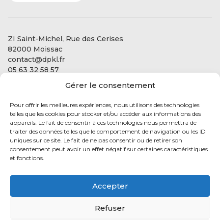
ZI Saint-Michel, Rue des Cerises
82000 Moissac
contact@dpkl.fr
05 63 32 58 57
Gérer le consentement
Our services
Our expertise:
Pour offrir les meilleures expériences, nous utilisons des technologies
Our projects
Living conservation
telles que les cookies pour stocker et/ou accéder aux informations des
Automation and regulation
appareils. Le fait de consentir à ces technologies nous permettra de
Energy optimization
traiter des données telles que le comportement de navigation ou les ID
Contact Us
uniques sur ce site. Le fait de ne pas consentir ou de retirer son
consentement peut avoir un effet négatif sur certaines caractéristiques
et fonctions.
Accepter
Follow us
to find out our
Refuser
latest news