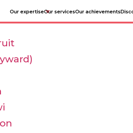
kiwi
Our expertise
Our services
Our achievements
Disc
ruit
ayward)
n
wi
ion