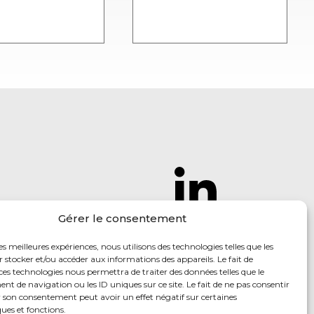
Gérer le consentement
Follow us
to find
out our
les meilleures expériences, nous utilisons des technologies telles que les
 stocker et/ou accéder aux informations des appareils. Le fait de
latest news
ces technologies nous permettra de traiter des données telles que le
 de navigation ou les ID uniques sur ce site. Le fait de ne pas consentir
r son consentement peut avoir un effet négatif sur certaines
ques et fonctions.