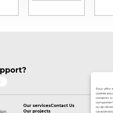
pport?
S
Pour offrir 
cookies pour
consentir à 
comportement
Our services
Contact Us
ou de retire
Our projects
tion
caractéristi