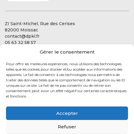
ZI Saint-Michel, Rue des Cerises
82000 Moissac
contact@dpkl.fr
05 63 32 58 57
Gérer le consentement
Our services
Our expertise:
Pour offrir les meilleures expériences, nous utilisons des technologies
Our projects
Living conservation
telles que les cookies pour stocker et/ou accéder aux informations des
Automation and regulation
appareils. Le fait de consentir à ces technologies nous permettra de
Energy optimization
traiter des données telles que le comportement de navigation ou les ID
Contact Us
uniques sur ce site. Le fait de ne pas consentir ou de retirer son
consentement peut avoir un effet négatif sur certaines caractéristiques
et fonctions.
Accepter
Follow us
to find out our
Refuser
latest news