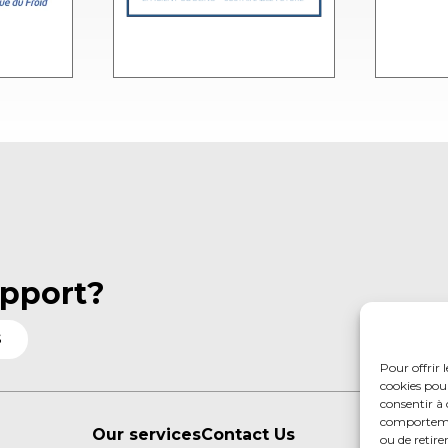
pport?
S
Pour offrir 
cookies pour
consentir à 
comportement
Our services
Contact Us
ou de retire