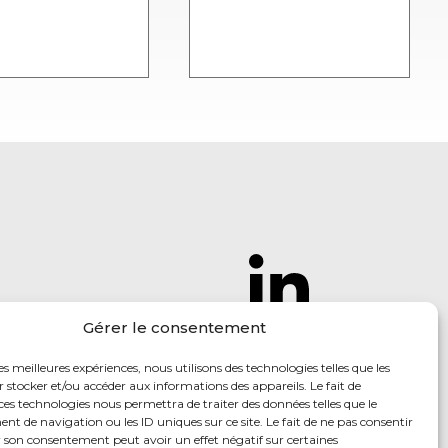
Gérer le consentement
Follow us
to find
out our
les meilleures expériences, nous utilisons des technologies telles que les
 stocker et/ou accéder aux informations des appareils. Le fait de
latest news
ces technologies nous permettra de traiter des données telles que le
 de navigation ou les ID uniques sur ce site. Le fait de ne pas consentir
r son consentement peut avoir un effet négatif sur certaines