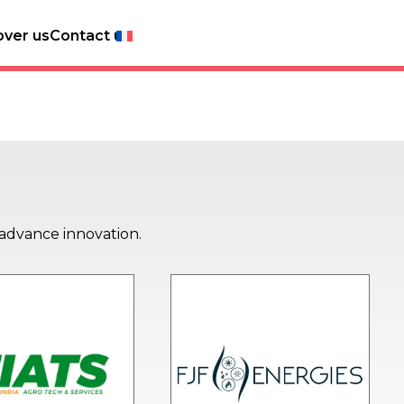
over us
Contact us
 advance innovation.