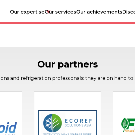
tomato
Our expertise
Our services
Our achievements
Disc
Our partners
ons and refrigeration professionals: they are on hand to