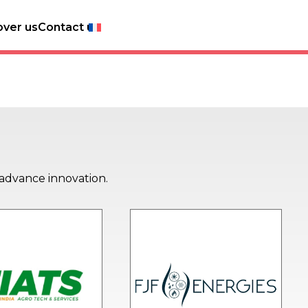
over us
Contact us
 advance innovation.