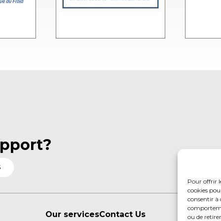
pport?
S
Pour offrir 
cookies pour
consentir à 
comportement
Our services
Contact Us
ou de retire