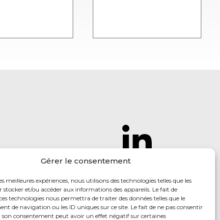
Gérer le consentement
Follow us
to find
out our
les meilleures expériences, nous utilisons des technologies telles que les
 stocker et/ou accéder aux informations des appareils. Le fait de
latest news
ces technologies nous permettra de traiter des données telles que le
 de navigation ou les ID uniques sur ce site. Le fait de ne pas consentir
r son consentement peut avoir un effet négatif sur certaines