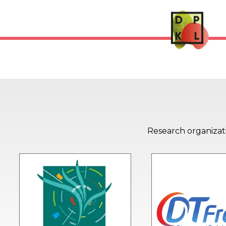
Salad Preservati
Research organizati