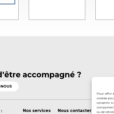
d'être accompagné ?
-NOUS
Pour offrir 
cookies pour
consentir à 
comportement
Nos services
Nous contacter
:
ou de retire